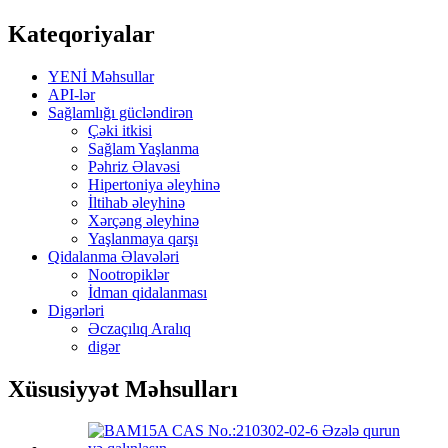
Kateqoriyalar
YENİ Məhsullar
API-lər
Sağlamlığı gücləndirən
Çəki itkisi
Sağlam Yaşlanma
Pəhriz Əlavəsi
Hipertoniya əleyhinə
İltihab əleyhinə
Xərçəng əleyhinə
Yaşlanmaya qarşı
Qidalanma Əlavələri
Nootropiklər
İdman qidalanması
Digərləri
Əczaçılıq Aralıq
digər
Xüsusiyyət Məhsulları