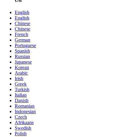
Üst
English
English
Chinese
Chinese
French
German
Portuguese
Spanish
Russian
Japanese
Korean
Arabic
Irish
Greek
Turkish
Italian
Danish
Romanian
Indonesian
Czech
Afrikaans
Swedish
Polish