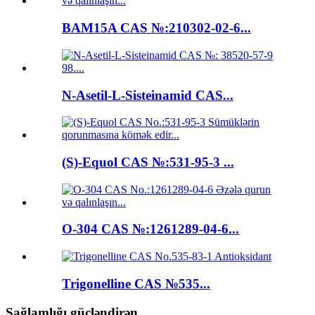
BAM15A CAS №:210302-02-6...
N-Asetil-L-Sisteinamid CAS...
(S)-Equol CAS №:531-95-3 ...
O-304 CAS №:1261289-04-6...
Trigonelline CAS №535...
Sağlamlığı gücləndirən