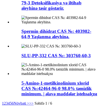
79-3 Detoksifikasiya və iltihab
əleyhinə təsir göstərir.
Spermin dihidrat CAS №: 403982-
64-9 Yaşlanma əleyhinə.
SLU-PP-332 CAS №: 303760-60-3
5-Amino-1-metilkinolinium xlorid
CAS №:42464-96-0 98.0% təmizlik
minimum. | əlavə maddələr istehsalçısı
1
2
3
4
5
6
Növbəti >
>>
Səhifə 1 / 6