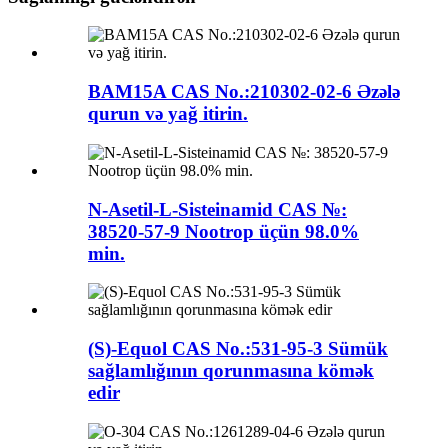
BAM15A CAS No.:210302-02-6 Əzələ
qurun və yağ itirin.
N-Asetil-L-Sisteinamid CAS №:
38520-57-9 Nootrop üçün 98.0%
min.
(S)-Equol CAS No.:531-95-3 Sümük
sağlamlığının qorunmasına kömək
edir