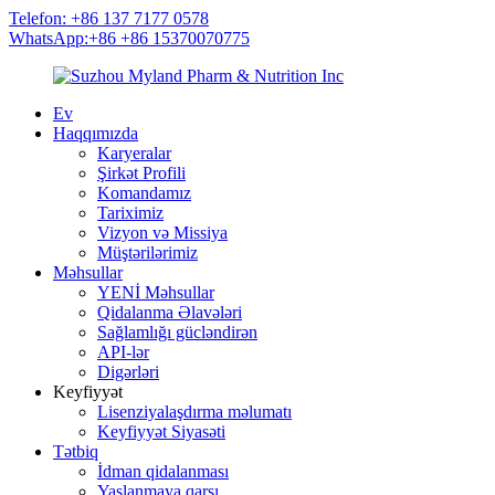
Telefon: +86 137 7177 0578
WhatsApp:+86 +86 15370070775
Ev
Haqqımızda
Karyeralar
Şirkət Profili
Komandamız
Tariximiz
Vizyon və Missiya
Müştərilərimiz
Məhsullar
YENİ Məhsullar
Qidalanma Əlavələri
Sağlamlığı gücləndirən
API-lər
Digərləri
Keyfiyyət
Lisenziyalaşdırma məlumatı
Keyfiyyət Siyasəti
Tətbiq
İdman qidalanması
Yaşlanmaya qarşı