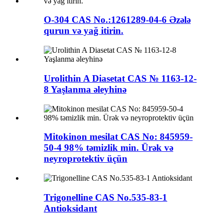
O-304 CAS No.:1261289-04-6 Əzələ
qurun və yağ itirin.
Urolithin A Diasetat CAS № 1163-12-
8 Yaşlanma əleyhinə
Mitokinon mesilat CAS No: 845959-
50-4 98% təmizlik min. Ürək və
neyroprotektiv üçün
Trigonelline CAS No.535-83-1
Antioksidant