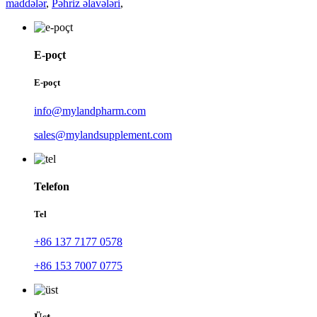
maddələr
,
Pəhriz əlavələri
,
E-poçt
E-poçt
info@mylandpharm.com
sales@mylandsupplement.com
Telefon
Tel
+86 137 7177 0578
+86 153 7007 0775