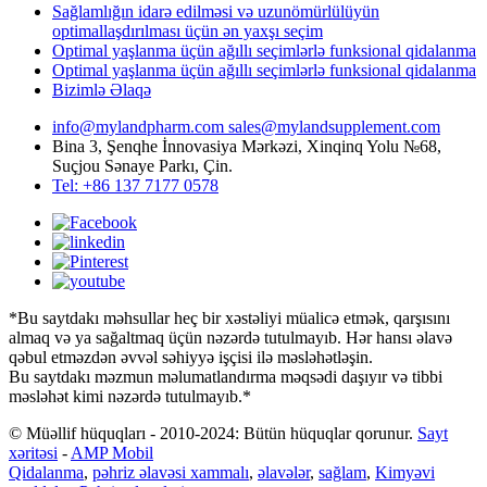
Sağlamlığın idarə edilməsi və uzunömürlülüyün
optimallaşdırılması üçün ən yaxşı seçim
Optimal yaşlanma üçün ağıllı seçimlərlə funksional qidalanma
Optimal yaşlanma üçün ağıllı seçimlərlə funksional qidalanma
Bizimlə Əlaqə
info@mylandpharm.com
sales@mylandsupplement.com
Bina 3, Şenqhe İnnovasiya Mərkəzi, Xinqinq Yolu №68,
Suçjou Sənaye Parkı, Çin.
Tel: +86 137 7177 0578
*Bu saytdakı məhsullar heç bir xəstəliyi müalicə etmək, qarşısını
almaq və ya sağaltmaq üçün nəzərdə tutulmayıb. Hər hansı əlavə
qəbul etməzdən əvvəl səhiyyə işçisi ilə məsləhətləşin.
Bu saytdakı məzmun məlumatlandırma məqsədi daşıyır və tibbi
məsləhət kimi nəzərdə tutulmayıb.*
© Müəllif hüquqları - 2010-2024: Bütün hüquqlar qorunur.
Sayt
xəritəsi
-
AMP Mobil
Qidalanma
,
pəhriz əlavəsi xammalı
,
əlavələr
,
sağlam
,
Kimyəvi