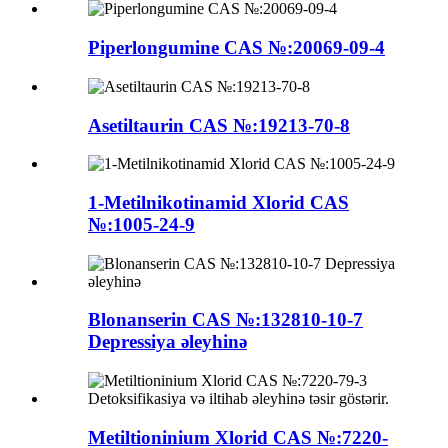
Piperlongumine CAS №:20069-09-4
Asetiltaurin CAS №:19213-70-8
1-Metilnikotinamid Xlorid CAS
№:1005-24-9
Blonanserin CAS №:132810-10-7
Depressiya əleyhinə
Metiltioninium Xlorid CAS №:7220-