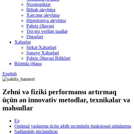
Nootropiklər
İltihab əleyhinə
Xərçəng əleyhinə
Hipertoniya əleyhinə
Pəhriz Əlavəsi
Tez-tez verilən suallar
Digərləri
Xəbərlər
Şirkət Xəbərləri
Sənaye Xəbərləri
Pəhriz Əlavəsi Bilikləri
Bizimlə Əlaqə
English
Zehni və fiziki performansı artırmaq
üçün ən innovativ metodlar, texnikalar və
məhsullar
Ev
Optimal yaşlanma üçün ağıllı seçimlərlə funksional qidalanma
Sağlamlığı gücləndirən