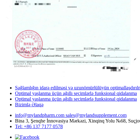
Sağlamlığın idarə edilməsi və uzunömürlülüyün optimallaşdırıl
Optimal yaşlanma üçün ağıllı seçimlərlə funksional qidalanma
Optimal yaşlanma üçün ağıllı seçimlərlə funksional qidalanma
Bizimlə Əlaqə
info@mylandpharm.com
sales@mylandsupplement.com
Bina 3, Şenqhe İnnovasiya Mərkəzi, Xinqinq Yolu №68, Suçjou
Tel: +86 137 7177 0578