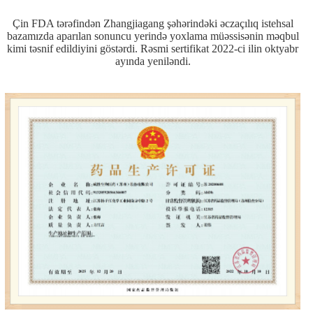
Çin FDA tərəfindən Zhangjiagang şəhərindəki əczaçılıq istehsal
bazamızda aparılan sonuncu yerində yoxlama müəssisənin məqbul
kimi təsnif edildiyini göstərdi. Rəsmi sertifikat 2022-ci ilin oktyabr
ayında yeniləndi.