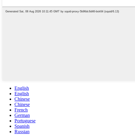
English
English
Chinese
Chinese
French
German
Portuguese
Spanish
Russian