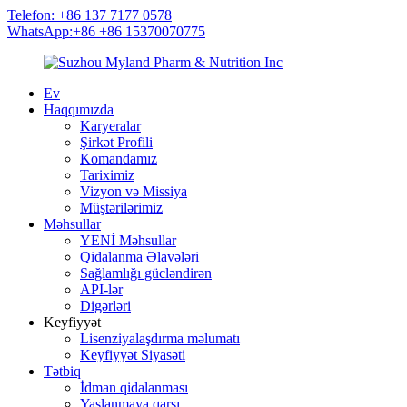
Telefon: +86 137 7177 0578
WhatsApp:+86 +86 15370070775
Ev
Haqqımızda
Karyeralar
Şirkət Profili
Komandamız
Tariximiz
Vizyon və Missiya
Müştərilərimiz
Məhsullar
YENİ Məhsullar
Qidalanma Əlavələri
Sağlamlığı gücləndirən
API-lər
Digərləri
Keyfiyyət
Lisenziyalaşdırma məlumatı
Keyfiyyət Siyasəti
Tətbiq
İdman qidalanması
Yaşlanmaya qarşı