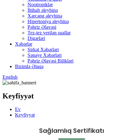
Nootropiklər
İltihab əleyhinə
Xərçəng əleyhinə
Hipertoniya əleyhinə
Pəhriz Əlavəsi
Tez-tez verilən suallar
Digərləri
Xəbərlər
Şirkət Xəbərləri
Sənaye Xəbərləri
Pəhriz Əlavəsi Bilikləri
Bizimlə Əlaqə
English
Keyfiyyət
Ev
Keyfiyyət
Sağlamlıq Sertifikatı