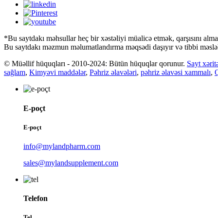
*Bu saytdakı məhsullar heç bir xəstəliyi müalicə etmək, qarşısını alm
Bu saytdakı məzmun məlumatlandırma məqsədi daşıyır və tibbi məsləh
© Müəllif hüquqları - 2010-2024: Bütün hüquqlar qorunur.
Sayt xərit
sağlam
,
Kimyəvi maddələr
,
Pəhriz əlavələri
,
pəhriz əlavəsi xammalı
,
E-poçt
E-poçt
info@mylandpharm.com
sales@mylandsupplement.com
Telefon
Tel