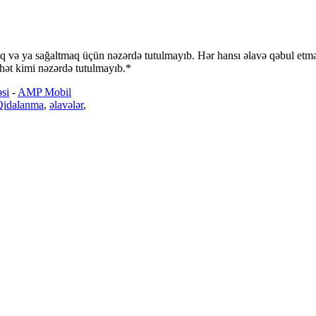
aq və ya sağaltmaq üçün nəzərdə tutulmayıb. Hər hansı əlavə qəbul etməz
ət kimi nəzərdə tutulmayıb.*
əsi
-
AMP Mobil
Qidalanma
,
əlavələr
,