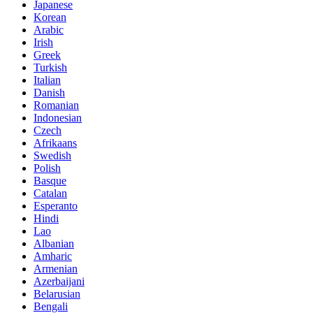
Japanese
Korean
Arabic
Irish
Greek
Turkish
Italian
Danish
Romanian
Indonesian
Czech
Afrikaans
Swedish
Polish
Basque
Catalan
Esperanto
Hindi
Lao
Albanian
Amharic
Armenian
Azerbaijani
Belarusian
Bengali