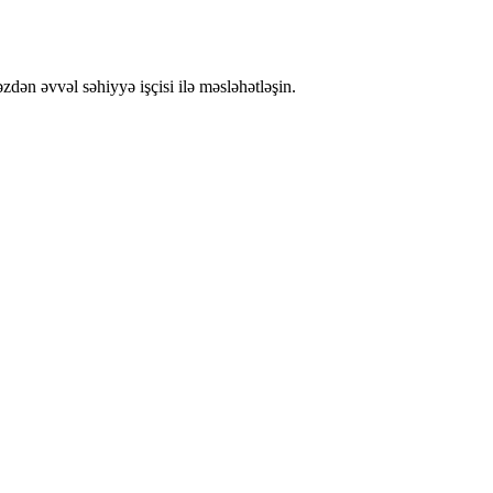
dən əvvəl səhiyyə işçisi ilə məsləhətləşin.