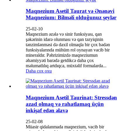
Maqnezium Asetil Taurat və Ənənəvi
Maqnezium: Bilməli olduğunuz şeylər
25-02-10
Maqnezium əzələ və sinir funksiyası, qan
şəkərinin idarə olunması və qan təzyiqinin
tənzimlənməsi də daxil olmaqla bir çox bədən
funksiyalarında mühüm rol oynayan vacib bir
mineraldır. Pəhrizimizdə maqneziumun
əhəmiyyəti barədə getdikcə daha çox
məlumatlılıq artdıqca, müxtəlif formalarda...
Daha çox oxu
Maqnezium Asetil Taurinat: Stressdən
azad olmaq və rahatlamaq üçün
inkişaf edən əlavə
25-02-08
Müasir qidalanmada maqnezium, vacib bir