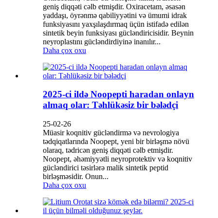
geniş diqqəti cəlb etmişdir. Oxiracetam, əsasən
yaddaşı, öyrənmə qabiliyyətini və ümumi idrak
funksiyasını yaxşılaşdırmaq üçün istifadə edilən
sintetik beyin funksiyası gücləndiricisidir. Beynin
neyroplastını gücləndirdiyinə inanılır...
Daha çox oxu
2025-ci ildə Noopepti haradan onlayn
almaq olar: Təhlükəsiz bir bələdçi
25-02-26
Müasir koqnitiv gücləndirmə və nevrologiya
tədqiqatlarında Noopept, yeni bir birləşmə növü
olaraq, tədricən geniş diqqəti cəlb etmişdir.
Noopept, əhəmiyyətli neyroprotektiv və koqnitiv
gücləndirici təsirlərə malik sintetik peptid
birləşməsidir. Onun...
Daha çox oxu