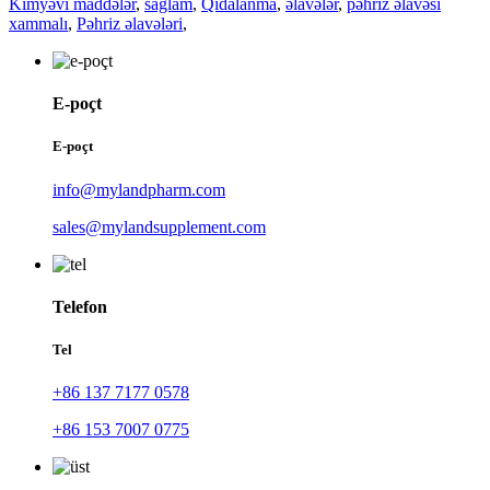
Kimyəvi maddələr
,
sağlam
,
Qidalanma
,
əlavələr
,
pəhriz əlavəsi
xammalı
,
Pəhriz əlavələri
,
E-poçt
E-poçt
info@mylandpharm.com
sales@mylandsupplement.com
Telefon
Tel
+86 137 7177 0578
+86 153 7007 0775