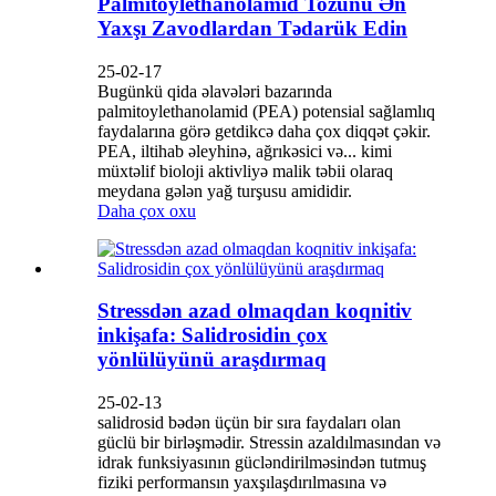
Palmitoylethanolamid Tozunu Ən
Yaxşı Zavodlardan Tədarük Edin
25-02-17
Bugünkü qida əlavələri bazarında
palmitoylethanolamid (PEA) potensial sağlamlıq
faydalarına görə getdikcə daha çox diqqət çəkir.
PEA, iltihab əleyhinə, ağrıkəsici və... kimi
müxtəlif bioloji aktivliyə malik təbii olaraq
meydana gələn yağ turşusu amididir.
Daha çox oxu
Stressdən azad olmaqdan koqnitiv
inkişafa: Salidrosidin çox
yönlülüyünü araşdırmaq
25-02-13
salidrosid bədən üçün bir sıra faydaları olan
güclü bir birləşmədir. Stressin azaldılmasından və
idrak funksiyasının gücləndirilməsindən tutmuş
fiziki performansın yaxşılaşdırılmasına və