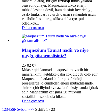
mineral olaraq, bir çox fizioloji funksiyalarda
əsas rol oynayır. Maqnezium təkcə enerji
mübadiləsində deyil, həm də sinir keçiriciliyi,
əzələ funksiyası və ürək-damar sağlamlığı üçün
vacibdir. İnsanlar getdikcə daha çox pul
ödədikcə...
Daha çox oxu
Maqnezium Taurat nədir və niyə
qayğı göstərməlisiniz?
25-02-07
Müasir qidalanmada maqnezium, vacib bir
mineral kimi, getdikcə daha çox diqqəti cəlb edir.
Maqnezium bədəndəki bir çox fizioloji
proseslərdə, o cümlədən enerji mübadiləsində,
sinir keçiriciliyində və əzələ funksiyasında iştirak
edir. Maqnezium çatışmazlığı müxtəlif
xəstəliklərə səbəb ola bilər...
Daha çox oxu
1
2
3
4
5
6
Növbəti >
>>
Səhifə 1 / 23