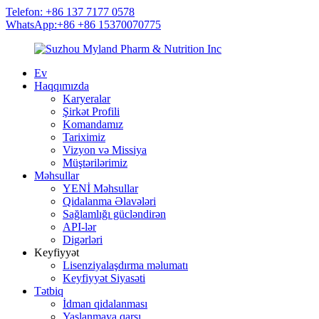
Telefon: +86 137 7177 0578
WhatsApp:+86 +86 15370070775
Ev
Haqqımızda
Karyeralar
Şirkət Profili
Komandamız
Tariximiz
Vizyon və Missiya
Müştərilərimiz
Məhsullar
YENİ Məhsullar
Qidalanma Əlavələri
Sağlamlığı gücləndirən
API-lər
Digərləri
Keyfiyyət
Lisenziyalaşdırma məlumatı
Keyfiyyət Siyasəti
Tətbiq
İdman qidalanması
Yaşlanmaya qarşı