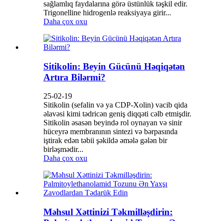
sağlamlıq faydalarına görə üstünlük təşkil edir.
Trigonelline hidrogenlə reaksiyaya girir...
Daha çox oxu
Sitikolin: Beyin Gücünü Həqiqətən
Artıra Bilərmi?
25-02-19
Sitikolin (sefalin və ya CDP-Xolin) vacib qida
əlavəsi kimi tədricən geniş diqqəti cəlb etmişdir.
Sitikolin əsasən beyində rol oynayan və sinir
hüceyrə membranının sintezi və bərpasında
iştirak edən təbii şəkildə əmələ gələn bir
birləşmədir...
Daha çox oxu
Məhsul Xəttinizi Təkmilləşdirin: