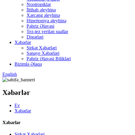
Nootropiklər
İltihab əleyhinə
Xərçəng əleyhinə
Hipertoniya əleyhinə
Pəhriz Əlavəsi
Tez-tez verilən suallar
Digərləri
Xəbərlər
Şirkət Xəbərləri
Sənaye Xəbərləri
Pəhriz Əlavəsi Bilikləri
Bizimlə Əlaqə
English
Xəbərlər
Ev
Xəbərlər
Xəbərlər
Şirkət Xəbərləri