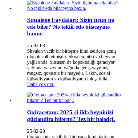
Squalene Faydaları: Sizin üçün nə
edə bilər? Nə təklif edə biləcəyinə
baxın.
25-03-03
Skvalen vacib bir birləşmə kimi tədricən geniş
diqqəti cəlb etmişdir. Skvalen bitki və heyvan
yağlarında, xüsusən də köpəkbalığı qaraciyər
yağında və zeytun yağında geniş yayılmış
rəngsiz, qoxusuz bir mayedir. Lakin, sosial
iqtisadiyyatın və iqtisadiyyatın inkişafı ilə...
Daha çox oxu
Oxiracetam: 2025-ci ildə beyninizi
gücləndirə bilərmi? Tez bir bələdçi.
25-02-28
Oxiracetam, vacib bir birləşmə kimi, tədricən