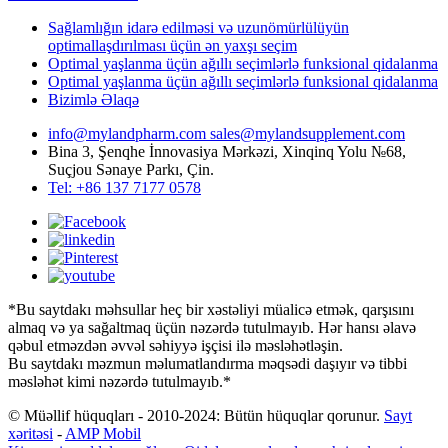
Sağlamlığın idarə edilməsi və uzunömürlülüyün
optimallaşdırılması üçün ən yaxşı seçim
Optimal yaşlanma üçün ağıllı seçimlərlə funksional qidalanma
Optimal yaşlanma üçün ağıllı seçimlərlə funksional qidalanma
Bizimlə Əlaqə
info@mylandpharm.com
sales@mylandsupplement.com
Bina 3, Şenqhe İnnovasiya Mərkəzi, Xinqinq Yolu №68,
Suçjou Sənaye Parkı, Çin.
Tel: +86 137 7177 0578
*Bu saytdakı məhsullar heç bir xəstəliyi müalicə etmək, qarşısını
almaq və ya sağaltmaq üçün nəzərdə tutulmayıb. Hər hansı əlavə
qəbul etməzdən əvvəl səhiyyə işçisi ilə məsləhətləşin.
Bu saytdakı məzmun məlumatlandırma məqsədi daşıyır və tibbi
məsləhət kimi nəzərdə tutulmayıb.*
© Müəllif hüquqları - 2010-2024: Bütün hüquqlar qorunur.
Sayt
xəritəsi
-
AMP Mobil