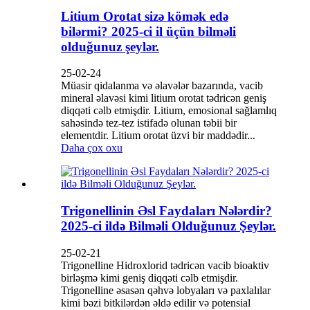
Litium Orotat sizə kömək edə
bilərmi? 2025-ci il üçün bilməli
olduğunuz şeylər.
25-02-24
Müasir qidalanma və əlavələr bazarında, vacib
mineral əlavəsi kimi litium orotat tədricən geniş
diqqəti cəlb etmişdir. Litium, emosional sağlamlıq
sahəsində tez-tez istifadə olunan təbii bir
elementdir. Litium orotat üzvi bir maddədir...
Daha çox oxu
Trigonellinin Əsl Faydaları Nələrdir?
2025-ci ildə Bilməli Olduğunuz Şeylər.
25-02-21
Trigonelline Hidroxlorid tədricən vacib bioaktiv
birləşmə kimi geniş diqqəti cəlb etmişdir.
Trigonelline əsasən qəhvə lobyaları və paxlalılar
kimi bəzi bitkilərdən əldə edilir və potensial