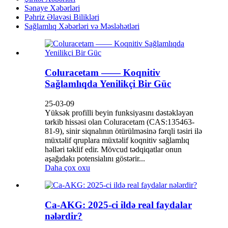
Sənaye Xəbərləri
Pəhriz Əlavəsi Bilikləri
Sağlamlıq Xəbərləri və Məsləhətləri
Coluracetam —— Koqnitiv
Sağlamlıqda Yenilikçi Bir Güc
25-03-09
Yüksək profilli beyin funksiyasını dəstəkləyən
tərkib hissəsi olan Coluracetam (CAS:135463-
81-9), sinir siqnalının ötürülməsinə fərqli təsiri ilə
müxtəlif qruplara müxtəlif koqnitiv sağlamlıq
həlləri təklif edir. Mövcud tədqiqatlar onun
aşağıdakı potensialını göstərir...
Daha çox oxu
Ca-AKG: 2025-ci ildə real faydalar
nələrdir?