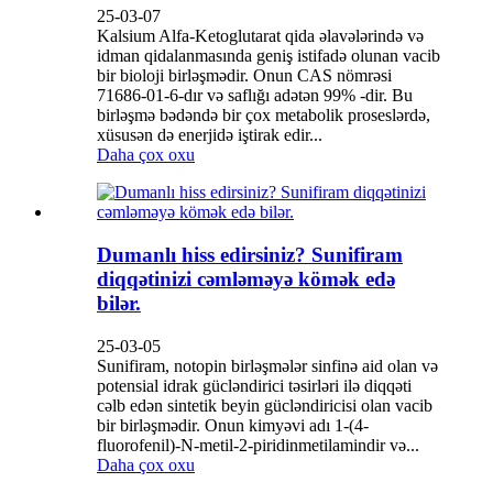
25-03-07
Kalsium Alfa-Ketoglutarat qida əlavələrində və
idman qidalanmasında geniş istifadə olunan vacib
bir bioloji birləşmədir. Onun CAS nömrəsi
71686-01-6-dır və saflığı adətən 99% -dir. Bu
birləşmə bədəndə bir çox metabolik proseslərdə,
xüsusən də enerjidə iştirak edir...
Daha çox oxu
Dumanlı hiss edirsiniz? Sunifiram
diqqətinizi cəmləməyə kömək edə
bilər.
25-03-05
Sunifiram, notopin birləşmələr sinfinə aid olan və
potensial idrak gücləndirici təsirləri ilə diqqəti
cəlb edən sintetik beyin gücləndiricisi olan vacib
bir birləşmədir. Onun kimyəvi adı 1-(4-
fluorofenil)-N-metil-2-piridinmetilamindir və...
Daha çox oxu