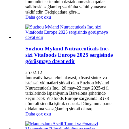
immunitet sisteminin dəstəklənməsinə qədər
salidrosid sağlamlıq və rifaha vahid yanaşma
təklif edir. Tədqiqatlara görə...
Daha çox oxu
Suzhou Myland Nutraceuticals Inc.
sizi Vitafoods Europe 2025 sərgisində
görüşməyə dəvət edir
25-02-12
İnnovativ həyat elmi əlavəsi, xüsusi sintez və
istehsal xidmətləri şirkəti olan Suzhou Myland
Nutraceuticals Inc., 20 may-22 may 2025-ci il
tarixlərində İspaniyanın Barselona şəhərində
keçiriləcək Vitafoods Europe sərgisində 5G78
nömrəli stendlə iştirak edəcək. Dünyanın aparıcı
qidalanma və sağlamlıq şirkəti olaraq...
Daha çox oxu