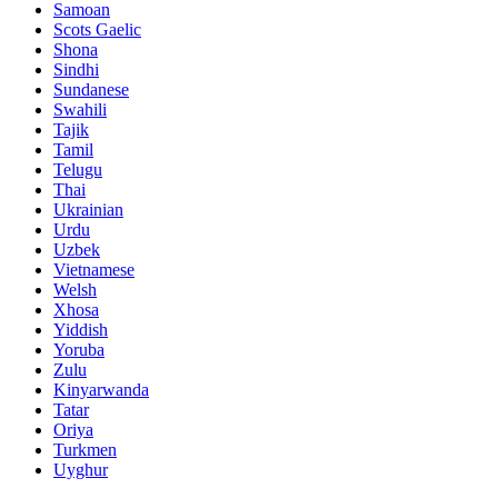
Samoan
Scots Gaelic
Shona
Sindhi
Sundanese
Swahili
Tajik
Tamil
Telugu
Thai
Ukrainian
Urdu
Uzbek
Vietnamese
Welsh
Xhosa
Yiddish
Yoruba
Zulu
Kinyarwanda
Tatar
Oriya
Turkmen
Uyghur