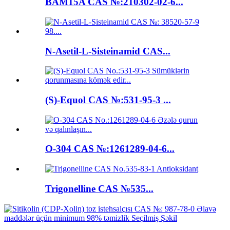
BAM15A CAS №:210302-02-6...
N-Asetil-L-Sisteinamid CAS...
(S)-Equol CAS №:531-95-3 ...
O-304 CAS №:1261289-04-6...
Trigonelline CAS №535...