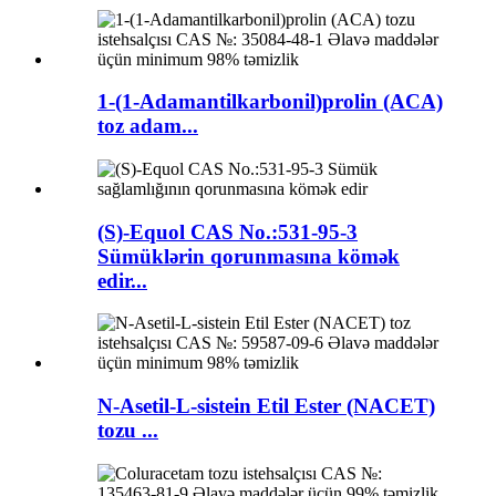
1-(1-Adamantilkarbonil)prolin (ACA)
toz adam...
(S)-Equol CAS No.:531-95-3
Sümüklərin qorunmasına kömək
edir...
N-Asetil-L-sistein Etil Ester (NACET)
tozu ...