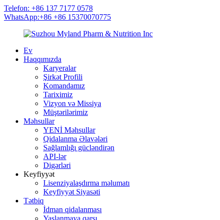
Telefon: +86 137 7177 0578
WhatsApp:+86 +86 15370070775
Ev
Haqqımızda
Karyeralar
Şirkət Profili
Komandamız
Tariximiz
Vizyon və Missiya
Müştərilərimiz
Məhsullar
YENİ Məhsullar
Qidalanma Əlavələri
Sağlamlığı gücləndirən
API-lər
Digərləri
Keyfiyyət
Lisenziyalaşdırma məlumatı
Keyfiyyət Siyasəti
Tətbiq
İdman qidalanması
Yaşlanmaya qarşı