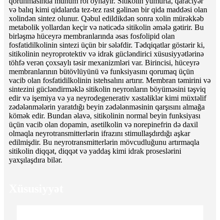
qorunmasında mühüm rol oynayır. Sitikolin yumurta, qaraciyər
və balıq kimi qidalarda tez-tez rast gəlinən bir qida maddəsi olan
xolindən sintez olunur. Qəbul edildikdən sonra xolin mürəkkəb
metabolik yollardan keçir və nəticədə sitikolin əmələ gətirir. Bu
birləşmə hüceyrə membranlarında əsas fosfolipid olan
fosfatidilkolinin sintezi üçün bir sələfdir. Tədqiqatlar göstərir ki,
sitikolinin neyroprotektiv və idrak gücləndirici xüsusiyyətlərinə
töhfə verən çoxsaylı təsir mexanizmləri var. Birincisi, hüceyrə
membranlarının bütövlüyünü və funksiyasını qorumaq üçün
vacib olan fosfatidilkolinin istehsalını artırır. Membran təmirini və
sintezini gücləndirməklə sitikolin neyronların böyüməsini təşviq
edir və işemiya və ya neyrodegenerativ xəstəliklər kimi müxtəlif
zədələnmələrin yaratdığı beyin zədələnməsinin qarşısını almağa
kömək edir. Bundan əlavə, sitikolinin normal beyin funksiyası
üçün vacib olan dopamin, asetilkolin və norepinefrin də daxil
olmaqla neyrotransmitterlərin ifrazını stimullaşdırdığı aşkar
edilmişdir. Bu neyrotransmitterlərin mövcudluğunu artırmaqla
sitikolin diqqət, diqqət və yaddaş kimi idrak proseslərini
yaxşılaşdıra bilər.
Xüsusiyyət