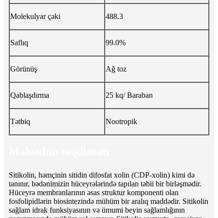
Molekulyar çəki
488.3
Saflıq
99.0%
Görünüş
Ağ toz
Qablaşdırma
25 kq/ Baraban
Tətbiq
Nootropik
Məhsulun təqdimatı
Sitikolin, həmçinin sitidin difosfat xolin (CDP-xolin) kimi də
tanınır, bədənimizin hüceyrələrində tapılan təbii bir birləşmədir.
Hüceyrə membranlarının əsas struktur komponenti olan
fosfolipidlərin biosintezində mühüm bir aralıq maddədir. Sitikolin
sağlam idrak funksiyasının və ümumi beyin sağlamlığının