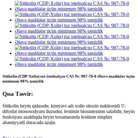
Sitikolin (CDP-Xolin) toz istehsalçısı CAS №: 987-78-0 Əlavə maddələr üçün
minimum 98% təmizlik
Qısa Təsvir:
Sitikolin beyin qidasıdır, kimyəvi adı xolin sitozin nukleosidi 5'-
difosfat monosodyum duzudur, lesitinin biosintezinin sələfidir, beyin
funksiyası azaldıqda beyin toxumasında lesitinin miqdarı
əhəmiyyətli dərəcədə azalır.