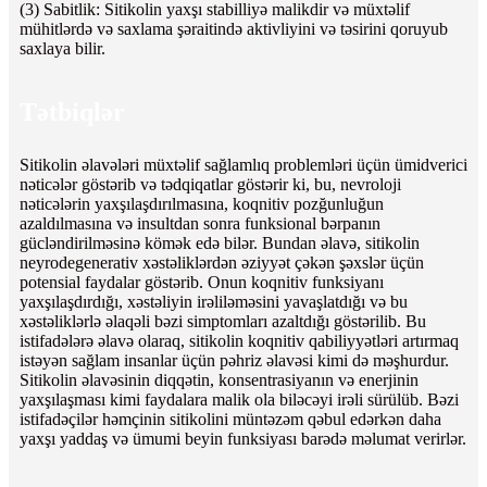
(3) Sabitlik: Sitikolin yaxşı stabilliyə malikdir və müxtəlif
mühitlərdə və saxlama şəraitində aktivliyini və təsirini qoruyub
saxlaya bilir.
Tətbiqlər
Sitikolin əlavələri müxtəlif sağlamlıq problemləri üçün ümidverici
nəticələr göstərib və tədqiqatlar göstərir ki, bu, nevroloji
nəticələrin yaxşılaşdırılmasına, koqnitiv pozğunluğun
azaldılmasına və insultdan sonra funksional bərpanın
gücləndirilməsinə kömək edə bilər. Bundan əlavə, sitikolin
neyrodegenerativ xəstəliklərdən əziyyət çəkən şəxslər üçün
potensial faydalar göstərib. Onun koqnitiv funksiyanı
yaxşılaşdırdığı, xəstəliyin irəliləməsini yavaşlatdığı və bu
xəstəliklərlə əlaqəli bəzi simptomları azaltdığı göstərilib. Bu
istifadələrə əlavə olaraq, sitikolin koqnitiv qabiliyyətləri artırmaq
istəyən sağlam insanlar üçün pəhriz əlavəsi kimi də məşhurdur.
Sitikolin əlavəsinin diqqətin, konsentrasiyanın və enerjinin
yaxşılaşması kimi faydalara malik ola biləcəyi irəli sürülüb. Bəzi
istifadəçilər həmçinin sitikolini müntəzəm qəbul edərkən daha
yaxşı yaddaş və ümumi beyin funksiyası barədə məlumat verirlər.