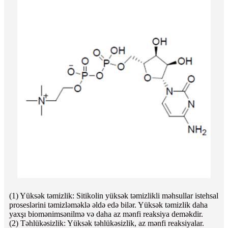
(1) Yüksək təmizlik: Sitikolin yüksək təmizlikli məhsullar istehsal
proseslərini təmizləməklə əldə edə bilər. Yüksək təmizlik daha
yaxşı biomənimsənilmə və daha az mənfi reaksiya deməkdir.
(2) Təhlükəsizlik: Yüksək təhlükəsizlik, az mənfi reaksiyalar.