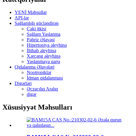
YENİ Məhsullar
API-lər
Sağlamlığı gücləndirən
Çəki itkisi
Sağlam Yaşlanma
Pəhriz Əlavəsi
Hipertoniya əleyhinə
İltihab əleyhinə
Xərçəng əleyhinə
Yaşlanmaya qarşı
Qidalanma Əlavələri
Nootropiklər
İdman qidalanması
Digərləri
Əczaçılıq Aralıq
digər
Xüsusiyyət Məhsulları