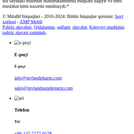
Bu saytdakı məzmun məlumatlandırma məqsədi daşıyır və tibbi
məsləhət kimi nəzərdə tutulmayıb.*
© Müəllif hüquqları - 2010-2024: Bütün hüquqlar qorunur.
Sayt
xəritəsi
-
AMP Mobil
Pəhriz əlavələri
,
Qidalanma
,
sağlam
,
əlavələr
,
Kimyəvi maddələr
,
pəhriz əlavəsi xammalı
,
E-poçt
E-poçt
info@mylandpharm.com
sales@mylandsupplement.com
Telefon
Tel
+86 137 7177 0578