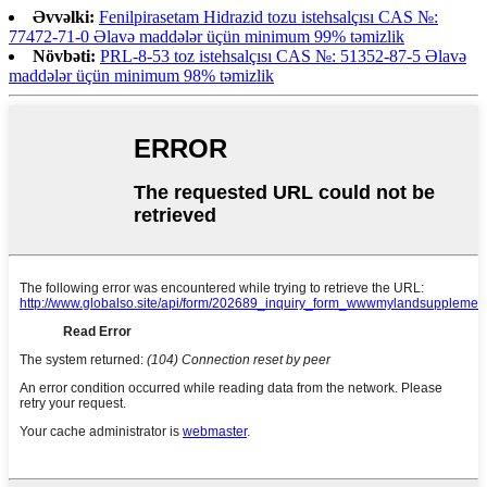
Əvvəlki:
Fenilpirasetam Hidrazid tozu istehsalçısı CAS №:
77472-71-0 Əlavə maddələr üçün minimum 99% təmizlik
Növbəti:
PRL-8-53 toz istehsalçısı CAS №: 51352-87-5 Əlavə
maddələr üçün minimum 98% təmizlik