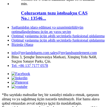
Coluracetam tozu istehsalçısı CAS
No.: 13546...
Sağlamlığın idarə edilməsi və uzunömürlülüyün
optimallaşdırılması üçün ən yaxşı seçim
Optimal yaşlanma üçün ağıllı seçimlərlə funksional qidalanma
Optimal yaşlanma üçün ağıllı seçimlərlə funksional qidalanma
Bizimlə Əlaqə
info@mylandpharm.com
sales@mylandsupplement.com
Bina 3, Şenqhe İnnovasiya Mərkəzi, Xinqinq Yolu №68,
Suçjou Sənaye Parkı, Çin.
Tel: +86 137 7177 0578
*Bu saytdakı məhsullar heç bir xəstəliyi müalicə etmək, qarşısını
almaq və ya sağaltmaq üçün nəzərdə tutulmayıb. Hər hansı əlavə
qəbul etməzdən əvvəl səhiyyə işçisi ilə məsləhətləşin.