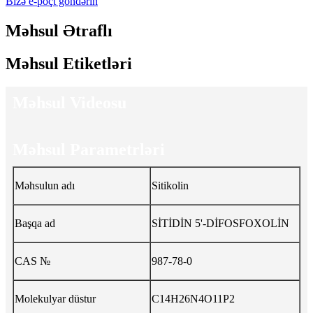
Bizə e-poçt göndərin
Məhsul Ətraflı
Məhsul Etiketləri
Məhsul Videosu
Məhsul Parametrləri
Məhsulun adı
Sitikolin
Başqa ad
SİTİDİN 5'-DİFOSFOXOLİN
CAS №
987-78-0
Molekulyar düstur
C14H26N4O11P2