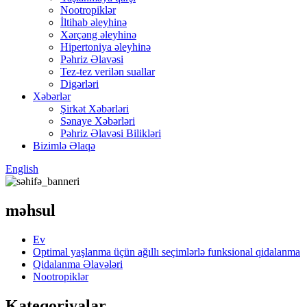
Nootropiklər
İltihab əleyhinə
Xərçəng əleyhinə
Hipertoniya əleyhinə
Pəhriz Əlavəsi
Tez-tez verilən suallar
Digərləri
Xəbərlər
Şirkət Xəbərləri
Sənaye Xəbərləri
Pəhriz Əlavəsi Bilikləri
Bizimlə Əlaqə
English
məhsul
Ev
Optimal yaşlanma üçün ağıllı seçimlərlə funksional qidalanma
Qidalanma Əlavələri
Nootropiklər
Kateqoriyalar